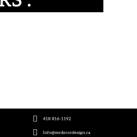
S :
418-816-1192
Info@mrdecordesign.ca